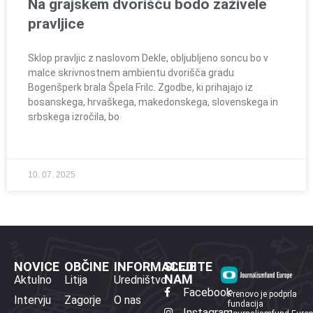
Na grajskem dvorišču bodo zaživele
pravljice
Sklop pravljic z naslovom Dekle, obljubljeno soncu bo v
malce skrivnostnem ambientu dvorišča gradu
Bogenšperk brala Špela Frilc. Zgodbe, ki prihajajo iz
bosanskega, hrvaškega, makedonskega, slovenskega in
srbskega izročila, bo
10. 07. 2025
NOVICE
OBČINE
INFORMACIJE
SLEDITE
NAM
Aktulno
Litija
Uredništvo
Facebook
Prenovo je podprla
Intervju
Zagorje
O nas
fundacija
Instagram