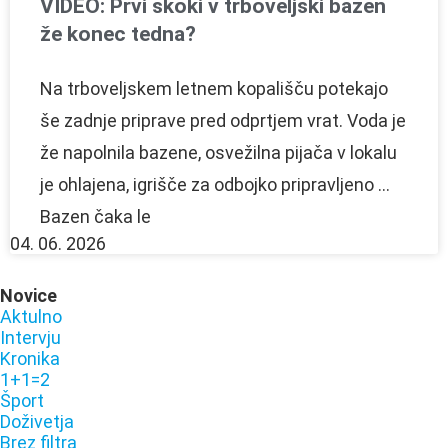
VIDEO: Prvi skoki v trboveljski bazen
že konec tedna?
Na trboveljskem letnem kopališču potekajo
še zadnje priprave pred odprtjem vrat. Voda je
že napolnila bazene, osvežilna pijača v lokalu
je ohlajena, igrišče za odbojko pripravljeno …
Bazen čaka le
04. 06. 2026
Novice
Aktulno
Intervju
Kronika
1+1=2
Šport
Doživetja
Brez filtra