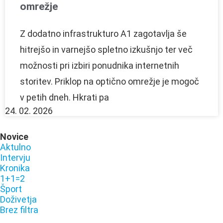
omrežje
Z dodatno infrastrukturo A1 zagotavlja še
hitrejšo in varnejšo spletno izkušnjo ter več
možnosti pri izbiri ponudnika internetnih
storitev. Priklop na optično omrežje je mogoč
v petih dneh. Hkrati pa
24. 02. 2026
Novice
Aktulno
Intervju
Kronika
1+1=2
Šport
Doživetja
Brez filtra