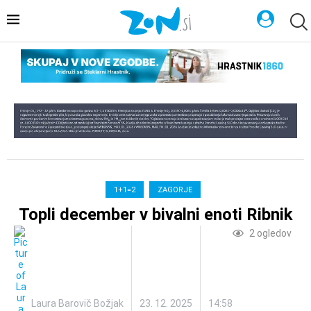
1+1=2
ZAGORJE
Topli december v bivalni enoti Ribnik
2
ogledov
Laura Barovič Božjak
23. 12. 2025
14:58