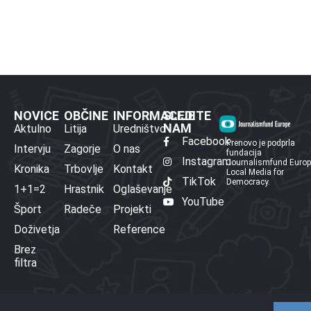
NOVICE
OBČINE
INFORMACIJE
SLEDITE
NAM
Aktulno
Litija
Uredništvo
Facebook
Prenovo je podprla
Intervju
Zagorje
O nas
fundacija
Instagram
Journalismfund Euro
Kronika
Trbovlje
Kontakt
Local Media for
TikTok
Democracy.
1+1=2
Hrastnik
Oglaševanje
YouTube
Šport
Radeče
Projekti
Doživetja
Reference
Brez
filtra