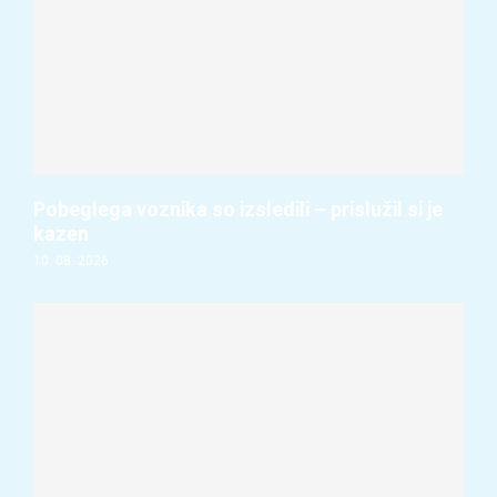
Pobeglega voznika so izsledili – prislužil si je
kazen
10. 08. 2026