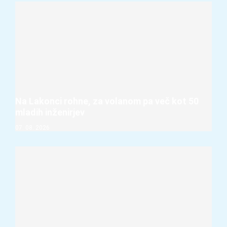
Na Lakonci rohne, za volanom pa več kot 50
mladih inženirjev
07. 08. 2026