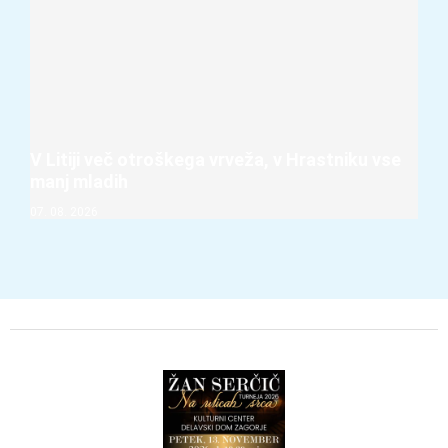
V Litiji več otroškega vrveža, v Hrastniku vse
manj mladih
07. 08. 2026