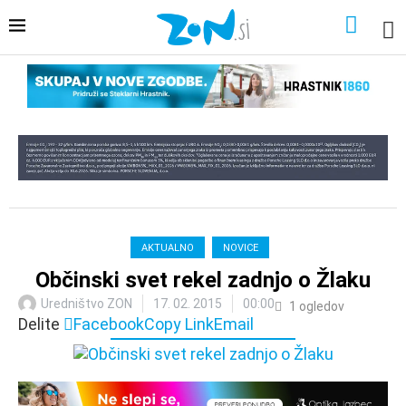
AKTUALNO
NOVICE
Občinski svet rekel zadnjo o Žlaku
Uredništvo ZON
17. 02. 2015
00:00
1
ogledov
Delite
Facebook
Copy Link
Email