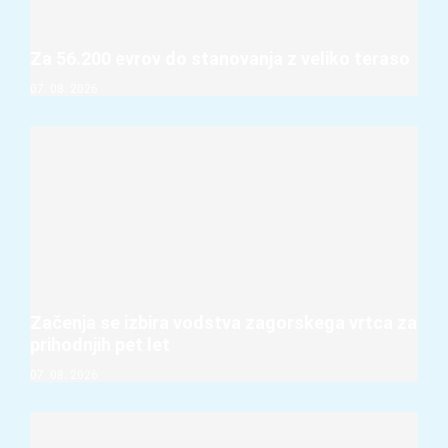
Za 56.200 evrov do stanovanja z veliko teraso
07. 08. 2026
Začenja se izbira vodstva zagorskega vrtca za
prihodnjih pet let
07. 08. 2026