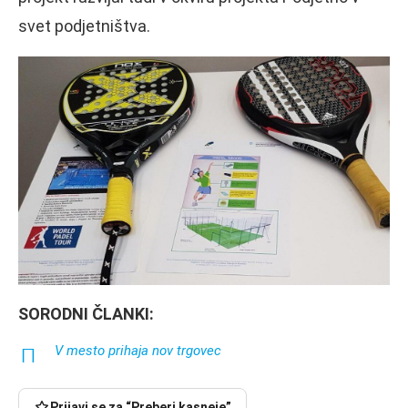
svet podjetništva.
SORODNI ČLANKI:
V mesto prihaja nov trgovec
Prijavi se za “Preberi kasneje”