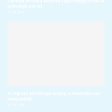
Začenja se izbira vodstva zagorskega vrtca za
prihodnjih pet let
07. 08. 2026
V Litiji več otroškega vrveža, v Hrastniku vse
manj mladih
07. 08. 2026