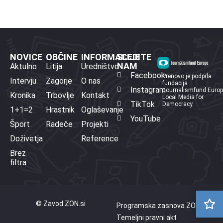
NOVICE
OBČINE
INFORMACIJE
SLEDITE
NAM
Aktulno
Litija
Uredništvo
Facebook
Prenovo je podprla
Intervju
Zagorje
O nas
fundacija
Instagram
Journalismfund Euro
Kronika
Trbovlje
Kontakt
Local Media for
TikTok
Democracy.
1+1=2
Hrastnik
Oglaševanje
YouTube
Šport
Radeče
Projekti
Doživetja
Reference
Brez
filtra
© Zavod ZON.si
Programska zasnova ZON
Temeljni pravni akt