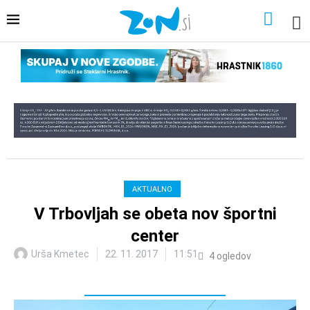
AKTUALNO
V Trbovljah se obeta nov športni
center
Urša Kmetec
22. 11. 2017
11:51
4
ogledov