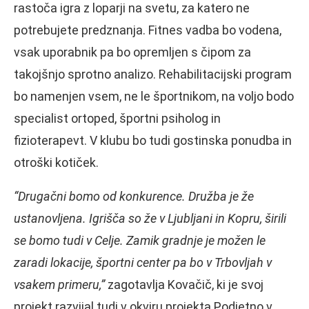
rastoča igra z loparji na svetu, za katero ne
potrebujete predznanja. Fitnes vadba bo vodena,
vsak uporabnik pa bo opremljen s čipom za
takojšnjo sprotno analizo. Rehabilitacijski program
bo namenjen vsem, ne le športnikom, na voljo bodo
specialist ortoped, športni psiholog in
fizioterapevt. V klubu bo tudi gostinska ponudba in
otroški kotiček.
“Drugačni bomo od konkurence. Družba je že
ustanovljena. Igrišča so že v Ljubljani in Kopru, širili
se bomo tudi v Celje. Zamik gradnje je možen le
zaradi lokacije, športni center pa bo v Trbovljah v
vsakem primeru,”
zagotavlja Kovačič, ki je svoj
projekt razvijal tudi v okviru projekta Podjetno v